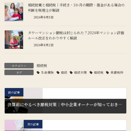
相続放棄と相続税｜手続き・3か月の期限・借金がある場合の
判断を税理士が解説
2026年8月5日
タワーマンション節税は封じられた？2024年マンション評価
ルール改正をわかりやすく解説
2026年8月2日
相続税
カテゴリー
タグ
生命保険
相続
相続対策
相続税
非課税枠
前の記事
決算前にやるべき節税対策｜中小企業オーナーが知っておきたい14の方法
2026年6月21日
次の記事