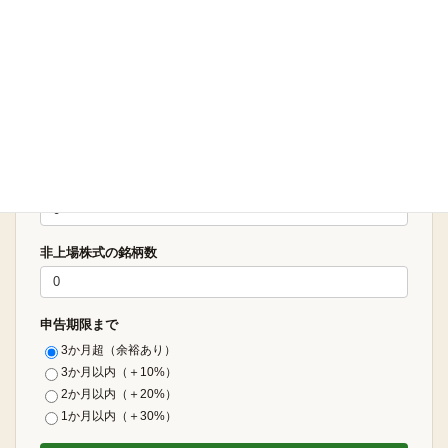
相続人等の人数（委任者含む全員）
土地の利用区分数
上場株式・投資信託の銘柄数
非上場株式の銘柄数
申告期限まで
3か月超（余裕あり）
3か月以内（＋10%）
2か月以内（＋20%）
1か月以内（＋30%）