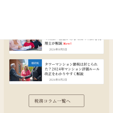
税務顧問
税理士を変更するベストなタイミン
グと乗り換えの手順・注意点
New!!
2026年8月8日
相続税
相続放棄と相続税｜手続き・3か月
の期限・借金がある場合の判断を税
理士が解説
New!!
2026年8月5日
相続税
タワーマンション節税は封じられ
た？2024年マンション評価ルール
改正をわかりやすく解説
2026年8月2日
税務コラム一覧へ