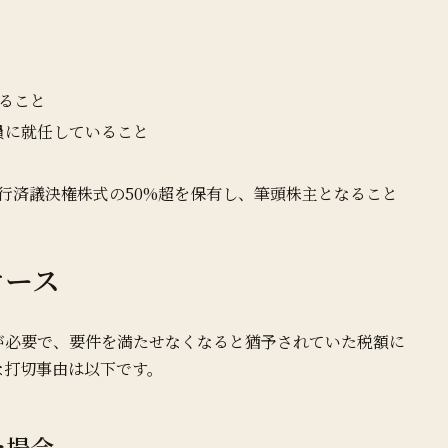
いること
員に就任していること
行済議決権株式の50%超を保有し、筆頭株主となること
ケース
が必要で、要件を満たせなくなると猶予されていた税額に
な打切事由は以下です。
た場合