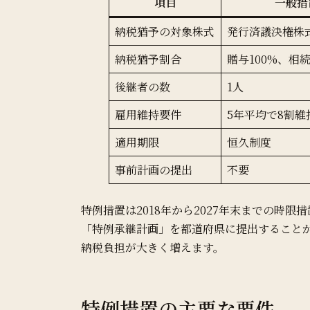
項目
一般措
納税猶予の対象株式
発行済議決権株式
納税猶予割合
贈与100%、相続
後継者の数
1人
雇用維持要件
5年平均で8割維
適用期限
恒久制度
事前計画の提出
不要
特例措置は2018年から2027年末までの時限
「特例承継計画」を都道府県に提出すること
納税負担が大きく増えます。
特例措置の主要な要件