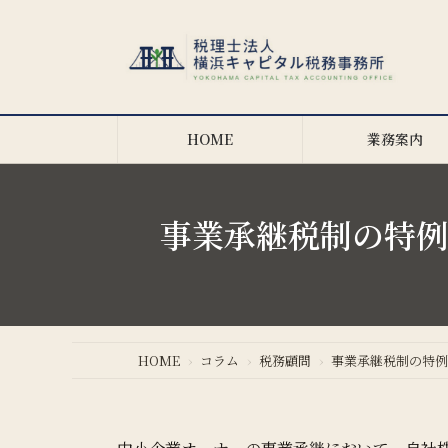
コ
ナ
ン
ビ
テ
ゲ
ン
ー
ツ
シ
へ
ョ
HOME
業務案内
ス
ン
キ
に
ッ
移
プ
動
事業承継税制の特例
HOME
コラム
税務顧問
事業承継税制の特